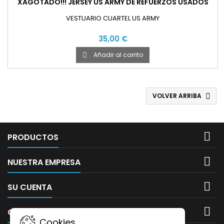
XAGOTADO!!! JERSEY US ARMY DE REFUERZOS USADOS
VESTUARIO CUARTEL US ARMY
35,00 €
Añadir al carrito

VOLVER ARRIBA


PRODUCTOS

NUESTRA EMPRESA

SU CUENTA

CONTACTO
Cookies