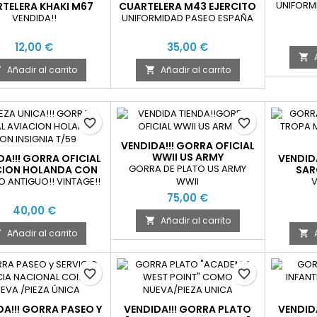
EJE
UNIFORM
TELERA KHAKI M67
CUARTELERA M43 EJERCITO
JERCITO ESPAÑA
ESPAÑA
VENDIDA!!
UNIFORMIDAD PASEO ESPAÑA
"SARGENTO"
12,00 €
35,00 €

Añadir al carrito
Añadir al carrito


favorite_border
favorite_border
VENDIDA!!! GORRA OFICIAL
WWII US ARMY
DA!!! GORRA OFICIAL
VENDID
GORRA DE PLATO US ARMY
CION HOLANDA CON
SAR
INSIGNIA T/59
MONT
 ANTIGUO!! VINTAGE!!
WWII
V
75,00 €
40,00 €
Añadir al carrito

Añadir al carrito


favorite_border
favorite_border
DA!!! GORRA PASEO Y
VENDIDA!!! GORRA PLATO
VENDID