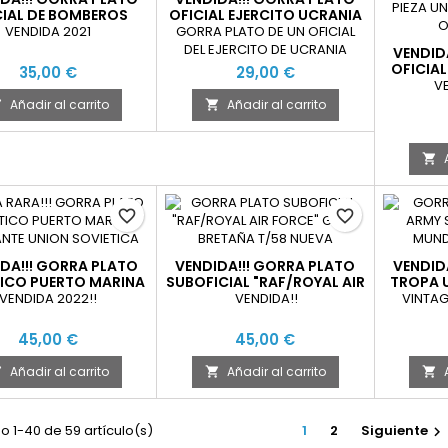
CIAL DE BOMBEROS
OFICIAL EJERCITO UCRANIA
ALEMANIA
NUEVA
VENDIDA 2021
GORRA PLATO DE UN OFICIAL
DEL EJERCITO DE UCRANIA
VENDID
OFICIAL
35,00 €
29,00 €
VE
Añadir al carrito
Añadir al carrito



favorite_border
favorite_border
DA!!! GORRA PLATO
VENDIDA!!! GORRA PLATO
VENDID
ICO PUERTO MARINA
SUBOFICIAL "RAF/ROYAL AIR
TROPA 
ERCANTE UNION
FORCE" GRAN BRETAÑA
GUE
VENDIDA 2022!!
VENDIDA!!
VINTAG
SOVIETICA
T/58 NUEVA
45,00 €
45,00 €
Añadir al carrito
Añadir al carrito



 1-40 de 59 artículo(s)
1
2
Siguiente
