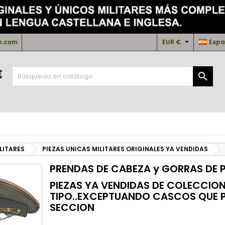
i lista de deseos
(modalTitle))
rear lista de deseos
niciar sesión

n.com
EUR €
Espa
Crear nueva lista
confirmMessage))
be iniciar sesión para guardar productos en su lista de deseos.
mbre de la lista de deseos

((cancelText))
Cancelar
((modalDeleteText)
Iniciar sesió
Cancelar
Crear lista de deseo
LITARES
PIEZAS UNICAS MILITARES ORIGINALES YA VENDIDAS
PRENDAS DE CABEZA y GORRAS DE 
PIEZAS YA VENDIDAS DE COLECCIO
TIPO..EXCEPTUANDO CASCOS QUE 
SECCION