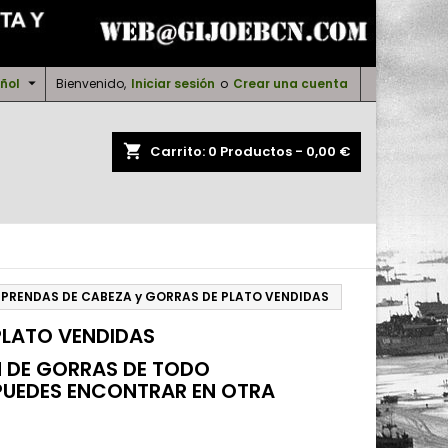
×
×
×
×

ñol
Bienvenido,
Iniciar sesión
o
Crear una cuenta
shopping_cart
Carrito:
0
Productos - 0,00 €
)
n
s
PRENDAS DE CABEZA y GORRAS DE PLATO VENDIDAS
PLATO VENDIDAS
N DE GORRAS DE TODO
PUEDES ENCONTRAR EN OTRA