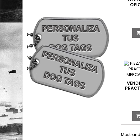
OFI
VENDI
PRACT
M
Mostrando