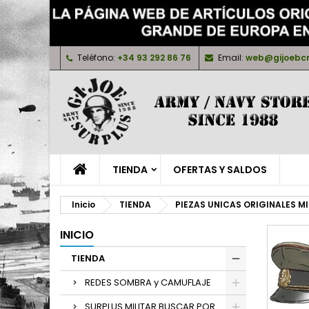
M
(
C
I
Teléfono:
+34 93 292 86 76
Email:
web@gijoebc
add_circle_outline
((
De
No
TIENDA
OFERTAS Y SALDOS
Inicio
TIENDA
PIEZAS UNICAS ORIGINALES MI
INICIO
TIENDA
REDES SOMBRA y CAMUFLAJE
SURPLUS MILITAR BUSCAR POR