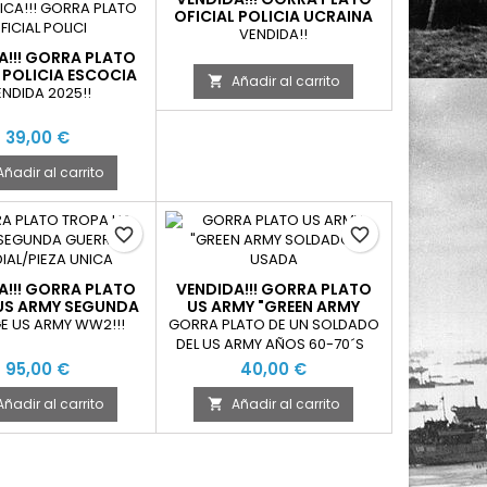
OFICIAL POLICIA UCRAINA
USADA
VENDIDA!!
A!!! GORRA PLATO
 POLICIA ESCOCIA
Añadir al carrito

NDIDA 2025!!
39,00 €
Añadir al carrito
favorite_border
favorite_border
A!!! GORRA PLATO
VENDIDA!!! GORRA PLATO
US ARMY SEGUNDA
US ARMY "GREEN ARMY
RRA MUNDIAL
SOLDADO" USADA
E US ARMY WW2!!!
GORRA PLATO DE UN SOLDADO
DEL US ARMY AÑOS 60-70´S
95,00 €
40,00 €
Añadir al carrito
Añadir al carrito
