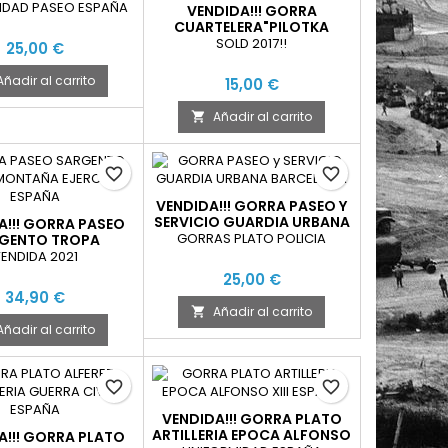
RCITO ESPAÑA
IDAD PASEO ESPAÑA
VENDIDA!!! GORRA
CUARTELERA"PILOTKA
MARINA UNION SOVIETICA"
SOLD 2017!!
25,00 €
SOUVENIR SEBASTOPOL
Añadir al carrito
15,00 €
Añadir al carrito

favorite_border
favorite_border
VENDIDA!!! GORRA PASEO Y
SERVICIO GUARDIA URBANA
A!!! GORRA PASEO
BARCELONA
GORRAS PLATO POLICIA
GENTO TROPA
AÑA EJERCITO
ENDIDA 2021
ESPAÑA
25,00 €
34,90 €
Añadir al carrito

Añadir al carrito
favorite_border
favorite_border
VENDIDA!!! GORRA PLATO
ARTILLERIA EPOCA ALFONSO
A!!! GORRA PLATO