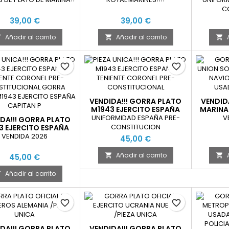
CON
C
39,00 €
39,00 €
Añadir al carrito
Añadir al carrito



favorite_border
favorite_border
VENDIDA!!! GORRA PLATO
VENDID
M1943 EJERCITO ESPAÑA
MARINA
TENIENTE CORONEL PRE-
"CAPITA
UNIFORMIDAD ESPAÑA PRE-
V
DA!!! GORRA PLATO
CONSTITUCIONAL
DE
CONSTITUCION
3 EJERCITO ESPAÑA
CAPITAN PRE-
VENDIDA 2026
45,00 €
ONSTITUCIONAL
Añadir al carrito


45,00 €
Añadir al carrito

favorite_border
favorite_border
DA!!! GORRA PLATO
VENDIDA!!! GORRA PLATO