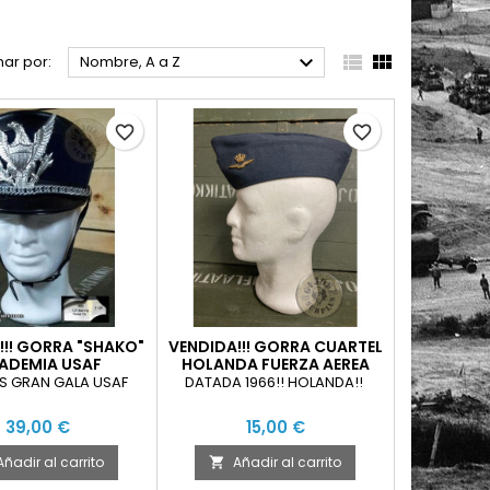



ar por:
Nombre, A a Z
favorite_border
favorite_border
!!! GORRA "SHAKO"
VENDIDA!!! GORRA CUARTEL
ADEMIA USAF
HOLANDA FUERZA AEREA
CON INSIGNIA
 GRAN GALA USAF
DATADA 1966!! HOLANDA!!
39,00 €
15,00 €
Añadir al carrito
Añadir al carrito
