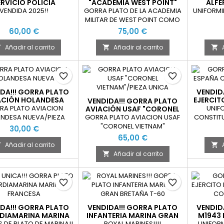
ERVICIO POLICIA
"ACADEMIA WEST POINT"
ALFE
ONAL COMO NUEVA
COMO NUEVA
GUERR
VENDIDA 2025!!
GORRA PLATO DE LA ACADEMIA
UNIFORMI
MILITAR DE WEST POINT COMO
NUEVA
60,00 €
75,00 €
Añadir al carrito
Añadir al carrito



favorite_border
favorite_border
DA!!! GORRA PLATO
VENDID
ACIÓN HOLANDESA
EJERCIT
VENDIDA!!! GORRA PLATO
NUEVA
M
RA PLATO AVIACION
UNIF
AVIACIÓN USAF "CORONEL
VIETNAM"
NDESA NUEVA/PIEZA
GORRA PLATO AVIACION USAF
CONSTIT
UNICA
"CORONEL VIETNAM"
30,00 €
65,00 €
Añadir al carrito


Añadir al carrito

favorite_border
favorite_border
DA!!! GORRA PLATO
VENDIDA!!! GORRA PLATO
VENDID
DIAMARINA MARINA
INFANTERIA MARINA GRAN
M1943 
FRANCESA
BRETAÑA T-60
A
 DE PLATO DE MARINA!!
ROYAL MARINES!!!!
UNIFOR