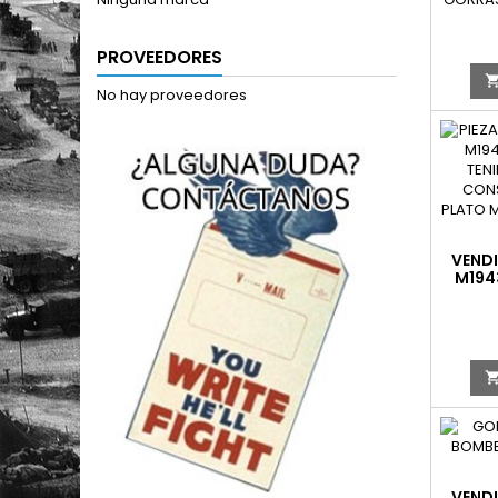
PROVEEDORES
No hay proveedores
VENDI
M194
C
VENDI