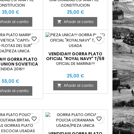
STITUCIONAL
CONSTITUCIONAL
ONSTITUCION
CONSTITUCION
35,00 €
35,00 €
Añadir al carrito
Añadir al carrito

favorite_border
favorite_border
VENDIDA!!! GORRA PLATO
OFICIAL "ROYAL NAVY" T/59
A!!! GORRA PLATO
USADA
OFICIAL DE MARINA!!!
 UNION SOVIETICA
N DE NAVIO FLOTAS
ENDIDA 2016!!
L SUR" USADA
25,00 €
55,00 €
Añadir al carrito

Añadir al carrito
favorite_border
favorite_border
VENDIDA!!! GORRA PLATO