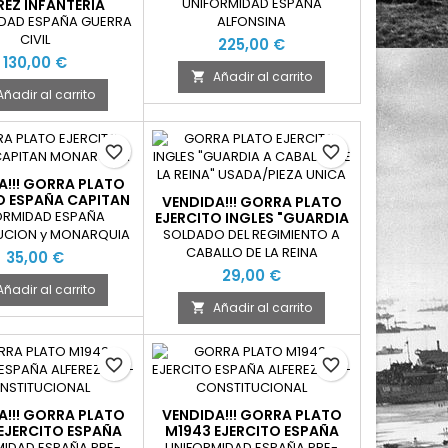
XIII ESPAÑA
UNIFORMIDAD ESPAÑA
REZ INFANTERIA
A CIVIL ESPAÑA
DAD ESPAÑA GUERRA
ALFONSINA
CIVIL
225,00 €
130,00 €
Añadir al carrito

Añadir al carrito
favorite_border
favorite_border
A!!! GORRA PLATO
O ESPAÑA CAPITAN
VENDIDA!!! GORRA PLATO
ONARQUIA
ORMIDAD ESPAÑA
EJERCITO INGLES "GUARDIA
A CABALLO DE LA REINA"
UCION y MONARQUIA
SOLDADO DEL REGIMIENTO A
USADA
CABALLO DE LA REINA
35,00 €
29,00 €
Añadir al carrito
Añadir al carrito

favorite_border
favorite_border
A!!! GORRA PLATO
VENDIDA!!! GORRA PLATO
EJERCITO ESPAÑA
M1943 EJERCITO ESPAÑA
LFEREZ PRE-
ALFEREZ PRE-
MIDAD ESPAÑA PRE-
UNIFORMIDAD ESPAÑA PRE-