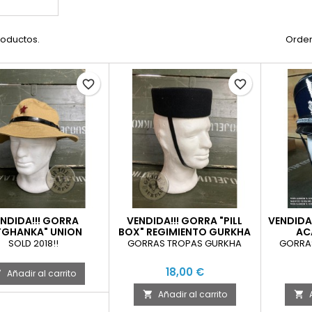
roductos.
Orden
favorite_border
favorite_border
NDIDA!!! GORRA
VENDIDA!!! GORRA "PILL
VENDIDA
FGHANKA" UNION
BOX" REGIMIENTO GURKHA
AC
ICA USADA TALLA 58
USADA
SOLD 2018!!
GORRAS TROPAS GURKHA
GORRAS
18,00 €
Añadir al carrito

Añadir al carrito

