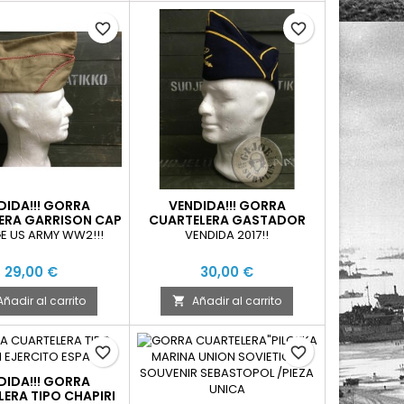
favorite_border
favorite_border
DIDA!!! GORRA
VENDIDA!!! GORRA
ERA GARRISON CAP
CUARTELERA GASTADOR
 GUERRA MUNDIAL
EJERCITO HOLANDES NUEVA
E US ARMY WW2!!!
VENDIDA 2017!!
NUEVA
29,00 €
30,00 €
Añadir al carrito
Añadir al carrito

favorite_border
favorite_border
DIDA!!! GORRA
ERA TIPO CHAPIRI