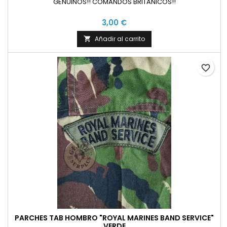
GENUINOS!! COMANDOS BRITANICOS!!
3,00 €
Añadir al carrito

favorite_border
PARCHES TAB HOMBRO "ROYAL MARINES BAND SERVICE"
VERDE