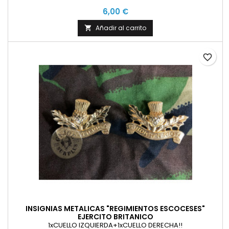
6,00 €
Añadir al carrito

favorite_border
INSIGNIAS METALICAS "REGIMIENTOS ESCOCESES"
EJERCITO BRITANICO
1xCUELLO IZQUIERDA+1xCUELLO DERECHA!!