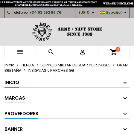
×
×
×
×
Mi lista de deseos
((modalTitle))
Crear lista de deseos
Iniciar sesión


Teléfono:
+34 93 292 86 76
EUR €
Español
Crear nueva lista
add_circle_outline
((confirmMessage))
Debe iniciar sesión para guardar productos en su
Nombre de la lista de deseos
lista de deseos.
((cancelText))
((modalDeleteText))
0



shopping_cart
Cancelar
Iniciar sesión
Cancelar
Crear lista de deseos
Inicio
TIENDA
SURPLUS MILITAR BUSCAR POR PAISES
GRAN
BRETAÑA
INSIGNIAS y PARCHES GB
INICIO
MARCAS
PROVEEDORES
BANNER