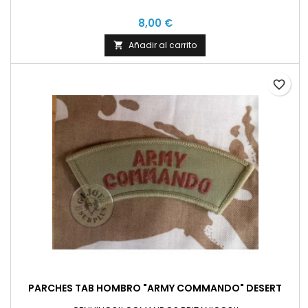
8,00 €
Añadir al carrito

favorite_border
PARCHES TAB HOMBRO "ARMY COMMANDO" DESERT