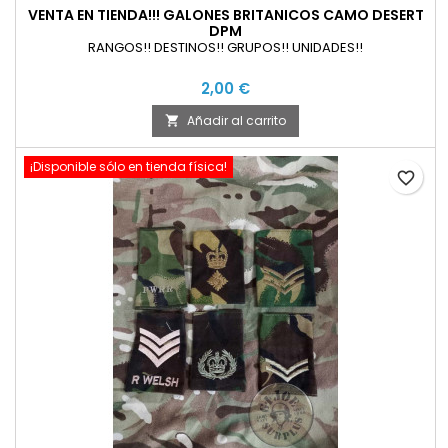
VENTA EN TIENDA!!! GALONES BRITANICOS CAMO DESERT
DPM
RANGOS!! DESTINOS!! GRUPOS!! UNIDADES!!
2,00 €
Añadir al carrito

¡Disponible sólo en tienda física!
favorite_border