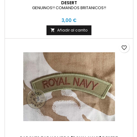
DESERT
GENUINOS!! COMANDOS BRITANICOS!!
3,00 €
Añadir al carrito

favorite_border