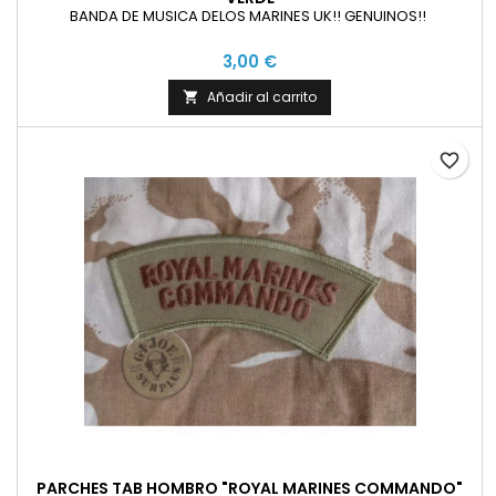
BANDA DE MUSICA DELOS MARINES UK!! GENUINOS!!
3,00 €
Añadir al carrito

favorite_border
PARCHES TAB HOMBRO "ROYAL MARINES COMMANDO"