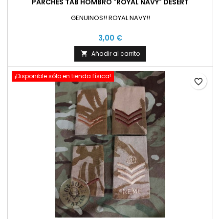
PARCHES TAB HOMBRO "ROYAL NAVY" DESERT
GENUINOS!! ROYAL NAVY!!
3,00 €
Añadir al carrito

¡Disponible sólo en tienda física!
favorite_border