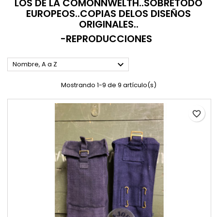
LOS DE LA COMONNWELTH..SOBRETODO
EUROPEOS..COPIAS DELOS DISEÑOS
ORIGINALES..
-REPRODUCCIONES

Nombre, A a Z
Mostrando 1-9 de 9 artículo(s)
favorite_border