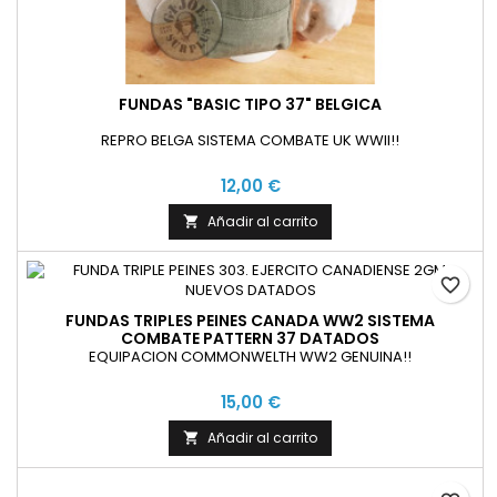
FUNDAS "BASIC TIPO 37" BELGICA
REPRO BELGA SISTEMA COMBATE UK WWII!!
12,00 €
Añadir al carrito

favorite_border
FUNDAS TRIPLES PEINES CANADA WW2 SISTEMA
COMBATE PATTERN 37 DATADOS
EQUIPACION COMMONWELTH WW2 GENUINA!!
15,00 €
Añadir al carrito
