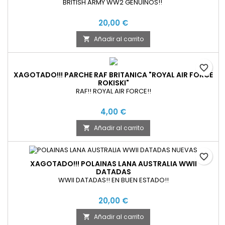
BRITISH ARMY WW2 GENUINOS!!
20,00 €
Añadir al carrito

favorite_border
XAGOTADO!!! PARCHE RAF BRITANICA "ROYAL AIR FORCE
ROKISKI"
RAF!! ROYAL AIR FORCE!!
4,00 €
Añadir al carrito

favorite_border
XAGOTADO!!! POLAINAS LANA AUSTRALIA WWII
DATADAS
WWII DATADAS!! EN BUEN ESTADO!!
20,00 €
Añadir al carrito
