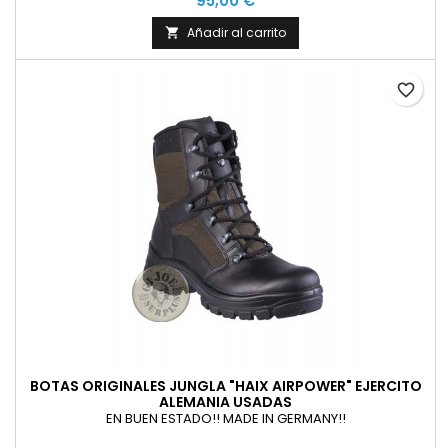
95,00 €
Añadir al carrito

favorite_border
BOTAS ORIGINALES JUNGLA "HAIX AIRPOWER" EJERCITO
ALEMANIA USADAS
EN BUEN ESTADO!! MADE IN GERMANY!!