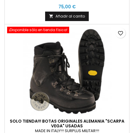
75,00 €
Añadir al carrito

¡Disponible sólo en tienda física!
favorite_border
SOLO TIENDA!!! BOTAS ORIGINALES ALEMANIA "SCARPA
VEGA" USADAS
MADE IN ITALY!!! SURPLUS MILITAR!!!