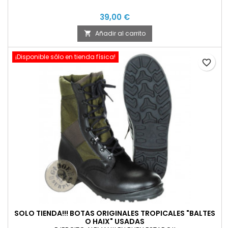
39,00 €
Añadir al carrito

¡Disponible sólo en tienda física!
favorite_border
SOLO TIENDA!!! BOTAS ORIGINALES TROPICALES "BALTES
O HAIX" USADAS