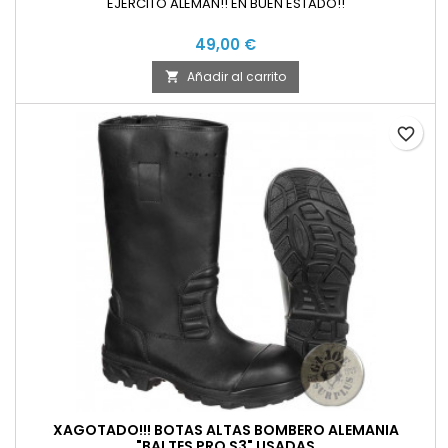
EJERCITO ALEMAN!! EN BUEN ESTADO!!
49,00 €
Añadir al carrito

favorite_border
XAGOTADO!!! BOTAS ALTAS BOMBERO ALEMANIA
"BALTES PRO S3" USADAS