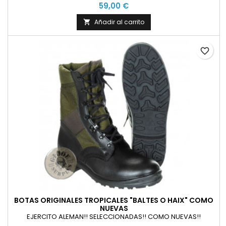
59,00 €
Añadir al carrito

favorite_border
BOTAS ORIGINALES TROPICALES "BALTES O HAIX" COMO
NUEVAS
EJERCITO ALEMAN!! SELECCIONADAS!! COMO NUEVAS!!