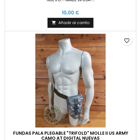
10,00 €
Añadir al carrito

favorite_border
FUNDAS PALA PLEGABLE "TRIFOLD" MOLLE II US ARMY
CAMO AT DIGITAL NUEVAS