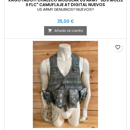
XAGOTADO!!! CHALECO MODULAR US ARMY "SDS MOLLE
II FLC" CAMUFLAJE AT DIGITAL NUEVOS
US ARMY GENUINOS!! NUEVOS!!
35,00 €
Añadir al carrito

favorite_border