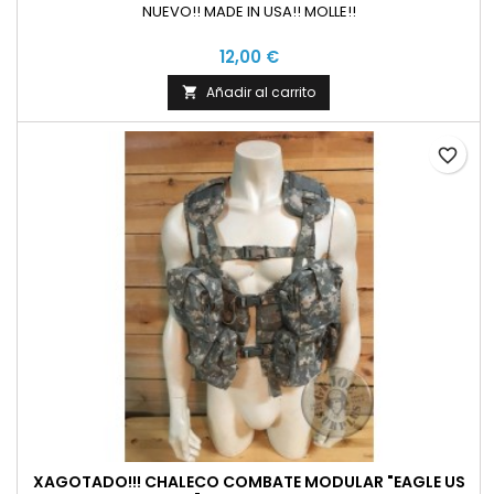
NUEVO!! MADE IN USA!! MOLLE!!
12,00 €
Añadir al carrito

favorite_border
XAGOTADO!!! CHALECO COMBATE MODULAR "EAGLE US