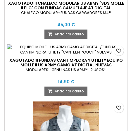
XAGOTADO!!! CHALECO MODULAR US ARMY "SDS MOLLE
II FLC" CON FUNDAS CAMUFLAJE AT DIGITAL
CHALECO MODULAR+FUNDAS CARGADORES M4!!
45,00 €
Añadir al carrito

favorite_border
XAGOTADO!!! FUNDAS CANTIMPLORA Y UTILITY EQUIPO
MOLLE II US ARMY CAMO AT DIGITAL NUEVAS
MODULARES!! GENUINAS US ARMY!! 2 USOS!!
14,90 €
Añadir al carrito

favorite_border