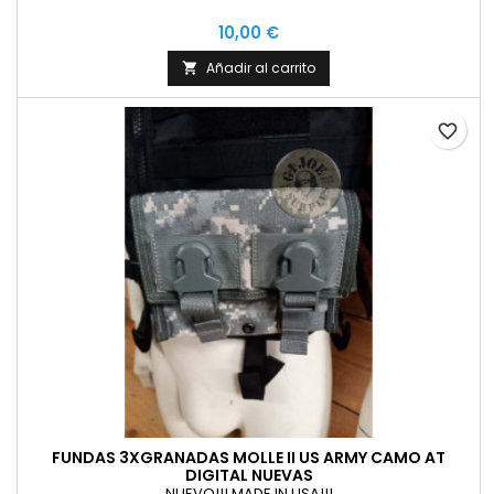
10,00 €
Añadir al carrito

favorite_border
FUNDAS 3XGRANADAS MOLLE II US ARMY CAMO AT
DIGITAL NUEVAS
NUEVO!!! MADE IN USA!!!