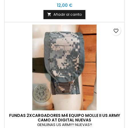
12,00 €
Añadir al carrito

favorite_border
FUNDAS 2XCARGADORES M4 EQUIPO MOLLE II US ARMY
CAMO AT DIGITAL NUEVAS
GENUINAS US ARMY!! NUEVAS!!