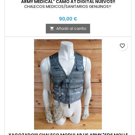
ARMY MEDICAL" CAMO AT DIGITAL NUEVOS!!
CHALECOS MEDICOS/SANITARIOS GENUINOS!!
90,00 €
Añadir al carrito

favorite_border