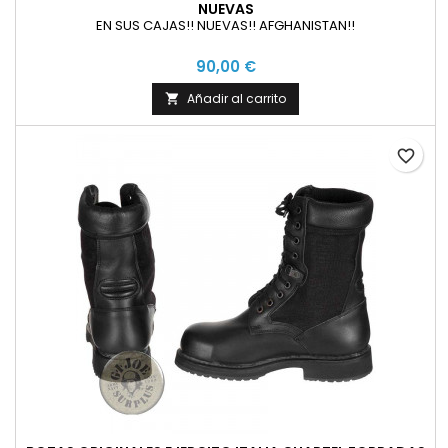
NUEVAS
EN SUS CAJAS!! NUEVAS!! AFGHANISTAN!!
90,00 €
Añadir al carrito

favorite_border