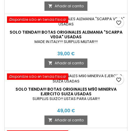
Añadir al carrito

¡Disponible sólo en tienda física!
favorite_border
SOLO TIENDA!!! BOTAS ORIGINALES ALEMANIA "SCARPA
VEGA" USADAS
MADE IN ITALY!!! SURPLUS MILITAR!!!
39,00 €
Añadir al carrito

¡Disponible sólo en tienda física!
favorite_border
SOLO TIENDA!!! BOTAS ORIGINALES M90 MINERVA
EJERCITO SUIZA USADAS
SURPLUS SUIZO!! LISTAS PARA USAR!!
49,00 €
Añadir al carrito
