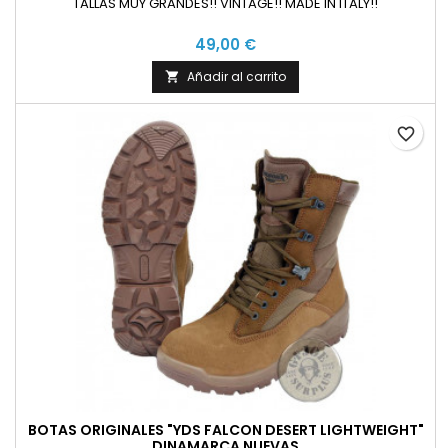
TALLAS MUY GRANDES!! VINTAGE!! MADE IN ITALY!!
49,00 €
Añadir al carrito

favorite_border
BOTAS ORIGINALES "YDS FALCON DESERT LIGHTWEIGHT"
DINAMARCA NUEVAS