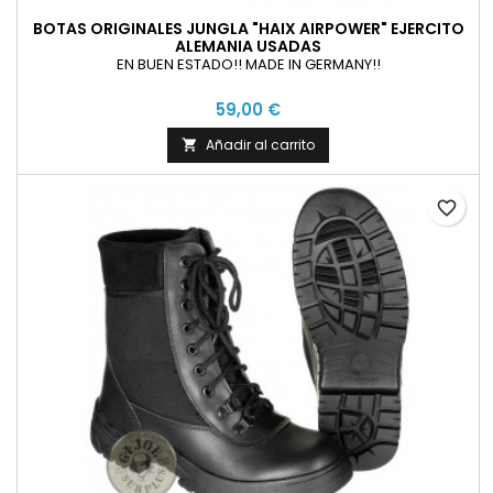
BOTAS ORIGINALES JUNGLA "HAIX AIRPOWER" EJERCITO
ALEMANIA USADAS
EN BUEN ESTADO!! MADE IN GERMANY!!
59,00 €
Añadir al carrito

favorite_border