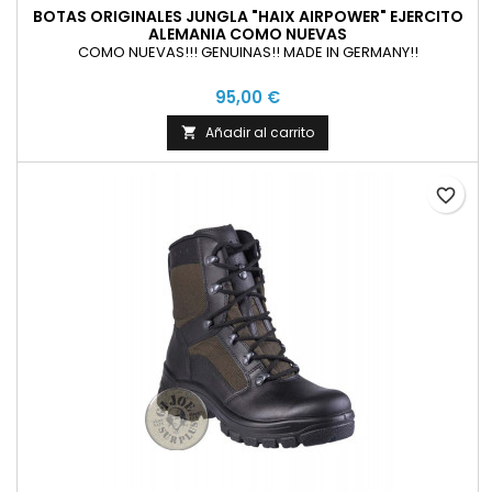
BOTAS ORIGINALES JUNGLA "HAIX AIRPOWER" EJERCITO
ALEMANIA COMO NUEVAS
COMO NUEVAS!!! GENUINAS!! MADE IN GERMANY!!
95,00 €
Añadir al carrito

favorite_border