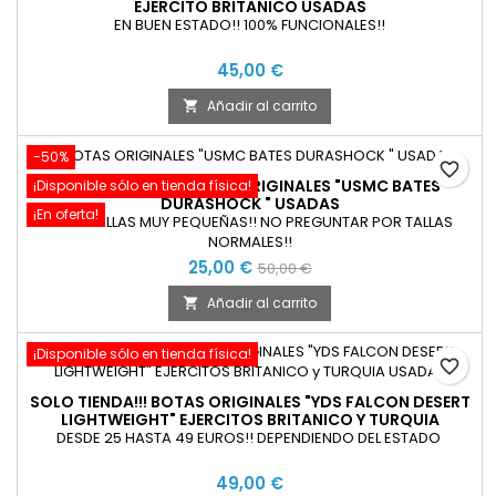
EJERCITO BRITANICO USADAS
EN BUEN ESTADO!! 100% FUNCIONALES!!
45,00 €
Añadir al carrito

-50%
favorite_border
SOLO TIENDA!!! BOTAS ORIGINALES "USMC BATES
¡Disponible sólo en tienda física!
DURASHOCK " USADAS
¡En oferta!
SOLO TALLAS MUY PEQUEÑAS!! NO PREGUNTAR POR TALLAS
NORMALES!!
25,00 €
50,00 €
Añadir al carrito

¡Disponible sólo en tienda física!
favorite_border
SOLO TIENDA!!! BOTAS ORIGINALES "YDS FALCON DESERT
LIGHTWEIGHT" EJERCITOS BRITANICO Y TURQUIA
USADAS
DESDE 25 HASTA 49 EUROS!! DEPENDIENDO DEL ESTADO
49,00 €