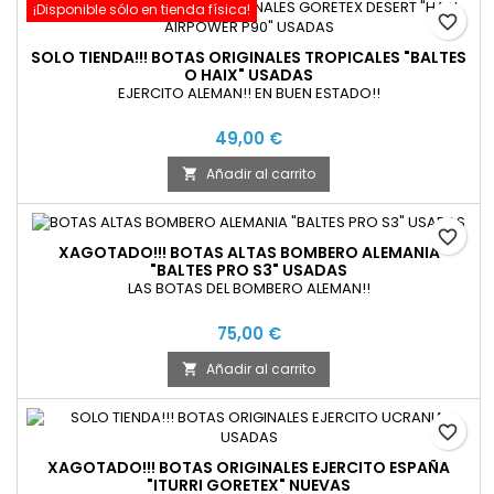
¡Disponible sólo en tienda física!
favorite_border
SOLO TIENDA!!! BOTAS ORIGINALES TROPICALES "BALTES
O HAIX" USADAS
EJERCITO ALEMAN!! EN BUEN ESTADO!!
49,00 €
Añadir al carrito

favorite_border
XAGOTADO!!! BOTAS ALTAS BOMBERO ALEMANIA
"BALTES PRO S3" USADAS
LAS BOTAS DEL BOMBERO ALEMAN!!
75,00 €
Añadir al carrito

favorite_border
XAGOTADO!!! BOTAS ORIGINALES EJERCITO ESPAÑA
"ITURRI GORETEX" NUEVAS