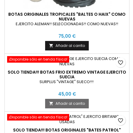
BOTAS ORIGINALES TROPICALES "BALTES O HAIX" COMO
NUEVAS
EJERCITO ALEMAN!! SELECCIONADAS!! COMO NUEVAS!!
75,00 €
Añadir al carrito

¡Disponible sólo en tienda física!
favorite_border
SOLO TIENDA!!! BOTAS FRIO EXTREMO VINTAGE EJERCITO
SUECIA
SURPLUS "VINTAGE" SUECO!!!
45,00 €
Añadir al carrito

¡Disponible sólo en tienda física!
favorite_border
SOLO TIENDA!!! BOTAS ORIGINALES "BATES PATROL"