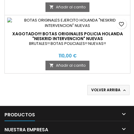
Añadir al carrito

favorite_border
XAGOTADO!!! BOTAS ORIGINALES POLICIA HOLANDA
"NESKRID INTERVENCION" NUEVAS
BRUTALES!! BOTAS POLICIALES!! NUEVAS!!
110,00 €
Añadir al carrito

VOLVER ARRIBA


PRODUCTOS

NUESTRA EMPRESA