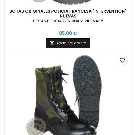
BOTAS ORIGINALES POLICIA FRANCESA "INTERVENTION"
NUEVAS
BOTAS POLICIA GENUINAS!! NUEVAS!!
85,00 €
Añadir al carrito

favorite_border