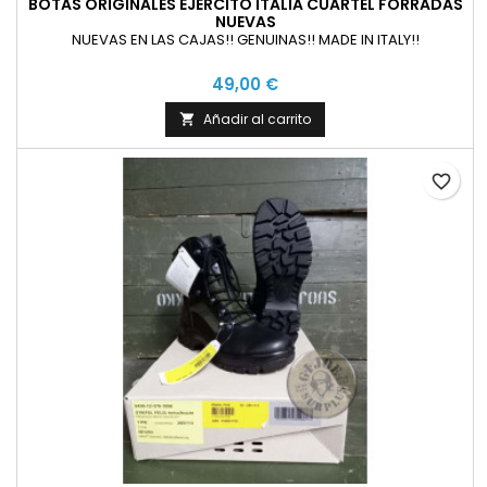
BOTAS ORIGINALES EJERCITO ITALIA CUARTEL FORRADAS
NUEVAS
NUEVAS EN LAS CAJAS!! GENUINAS!! MADE IN ITALY!!
49,00 €
Añadir al carrito

favorite_border